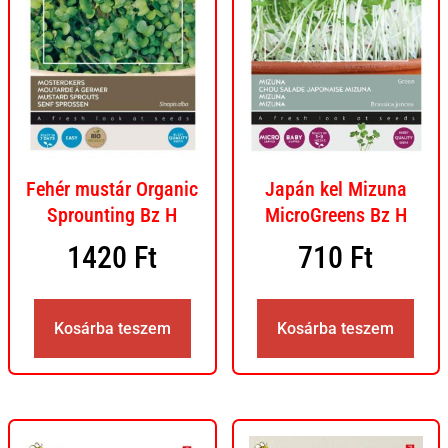
Fehér mustár Organic
Japán kel Mizuna
Sprounting Bz H
MicroGreens Bz H
1420
Ft
710
Ft
Kosárba teszem
Kosárba teszem