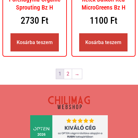
Sprouting Bz H
MicroGreens Bz H
2730
Ft
1100
Ft
Kosárba teszem
Kosárba teszem
1
2
→