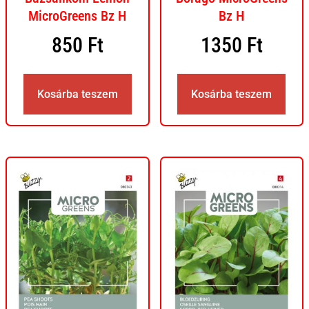
MicroGreens Bz H
Bz H
850
Ft
1350
Ft
Kosárba teszem
Kosárba teszem