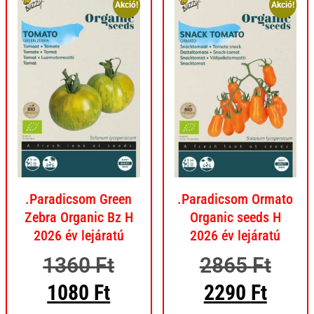
Akció!
Akció!
.Paradicsom Green
.Paradicsom Ormato
Zebra Organic Bz H
Organic seeds H
2026 év lejáratú
2026 év lejáratú
1360
Ft
2865
Ft
1080
Ft
2290
Ft