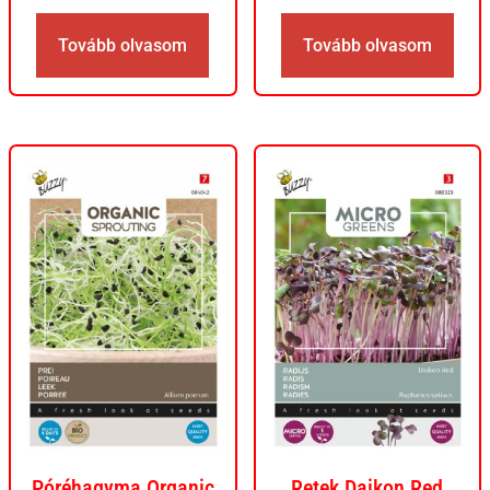
Tovább olvasom
Tovább olvasom
Póréhagyma Organic
Retek Daikon Red