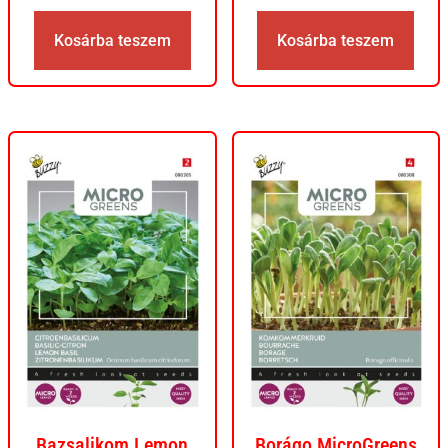
Kosárba teszem
Kosárba teszem
Bazsalikom Lemon
Borágo MicroGreens