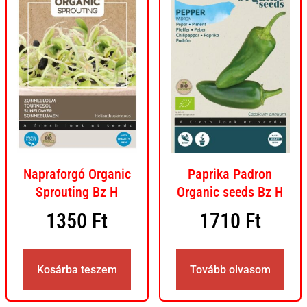
Napraforgó Organic
Paprika Padron
Sprouting Bz H
Organic seeds Bz H
1350
Ft
1710
Ft
Kosárba teszem
Tovább olvasom