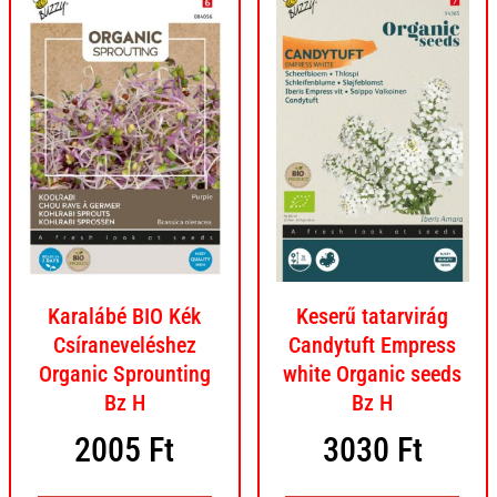
Karalábé BIO Kék
Keserű tatarvirág
Csíraneveléshez
Candytuft Empress
Organic Sprounting
white Organic seeds
Bz H
Bz H
2005
Ft
3030
Ft