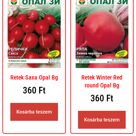
Retek Saxa Opal Bg
Retek Winter Red
round Opal Bg
360
Ft
360
Ft
Kosárba teszem
Kosárba teszem