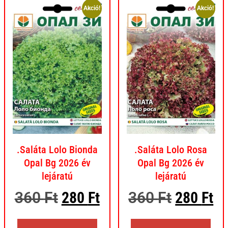
Akció!
Akció!
.Saláta Lolo Bionda
.Saláta Lolo Rosa
Opal Bg 2026 év
Opal Bg 2026 év
lejáratú
lejáratú
360
Ft
280
Ft
360
Ft
280
Ft