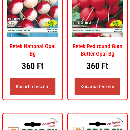
Retek National Opal
Retek Red round Gian
Bg
Butter Opal Bg
360
Ft
360
Ft
Kosárba teszem
Kosárba teszem