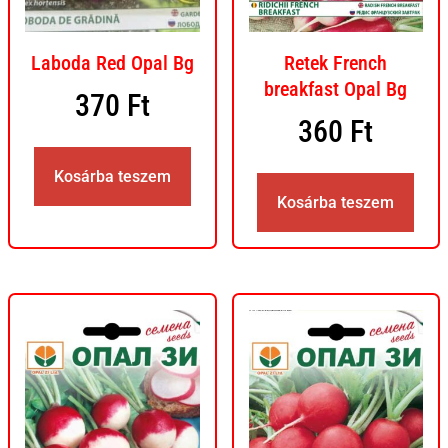
Laboda Red Opal Bg
Retek French
breakfast Opal Bg
370
Ft
360
Ft
Kosárba teszem
Kosárba teszem