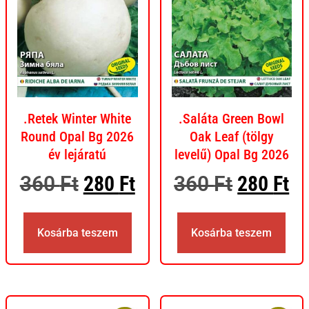
.Retek Winter White
.Saláta Green Bowl
Round Opal Bg 2026
Oak Leaf (tölgy
év lejáratú
levelű) Opal Bg 2026
360
Ft
280
Ft
360
Ft
280
Ft
Kosárba teszem
Kosárba teszem