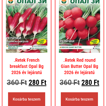
.Retek French
.Retek Red round
breakfast Opal Bg
Gian Butter Opal Bg
2026 év lejáratú
2026 év lejáratú
360
Ft
280
Ft
360
Ft
280
Ft
Kosárba teszem
Kosárba teszem