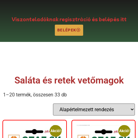
Viszonteladóknak regisztráció és belépés itt
BELÉPEK
Saláta és retek vetőmagok
1–20 termék, összesen 33 db
Akció!
Akció!