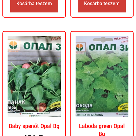
Kosárba teszem
Kosárba teszem
Baby spenót Opal Bg
Laboda green Opal
Bg