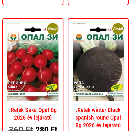
Akció!
Akció!
.Retek Saxa Opal Bg
.Retek winter Black
2026 év lejáratú
spanish round Opal
Bg 2026 év lejáratú
360
Ft
280
Ft