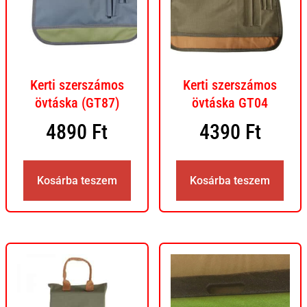
Kerti szerszámos
Kerti szerszámos
övtáska (GT87)
övtáska GT04
4890
Ft
4390
Ft
Kosárba teszem
Kosárba teszem