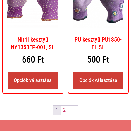
Nitril kesztyű
PU kesztyű PU1350-
NY1350FP-001, SL
FL SL
660
Ft
500
Ft
Opciók választása
Opciók választása
1
2
→