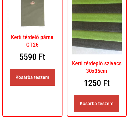
Kerti térdelő párna
GT26
5590
Ft
Kerti térdeplő szivacs
30x35cm
Kosárba teszem
1250
Ft
Kosárba teszem