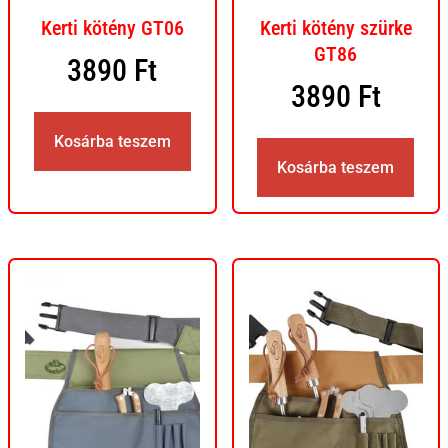
Kerti kötény GT06
Kerti kötény szürke
GT86
3890
Ft
3890
Ft
Kosárba teszem
Kosárba teszem