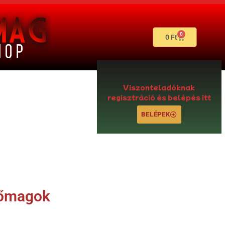
0
0
Ft
Viszonteladóknak
regisztráció és belépés itt
BELÉPEK
őmagok