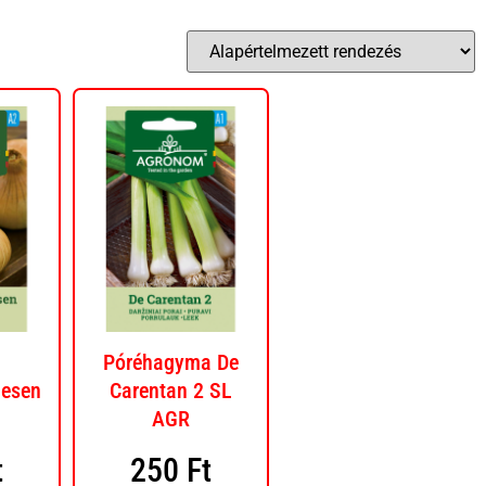
Póréhagyma De
iesen
Carentan 2 SL
AGR
t
250
Ft