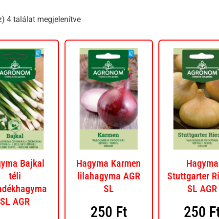
) 4 találat megjelenítve
yma Bajkal
Hagyma Karmen
Hagyma
téli
lilahagyma AGR
Stuttgarter R
jadékhagyma
SL
SL AGR
SL AGR
250
Ft
250
F