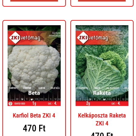
Karfiol Beta ZKI 4
Kelkáposzta Raketa
ZKI 4
470
Ft