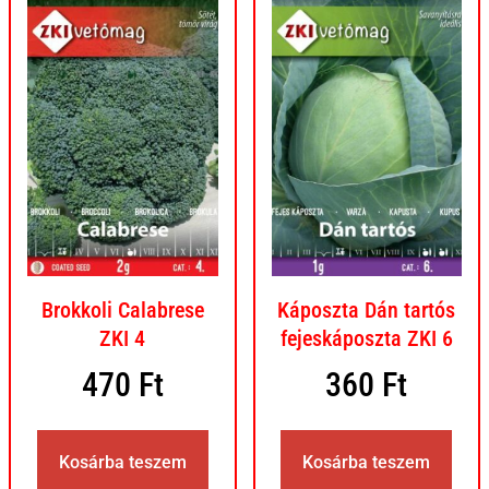
Brokkoli Calabrese
Káposzta Dán tartós
ZKI 4
fejeskáposzta ZKI 6
470
Ft
360
Ft
Kosárba teszem
Kosárba teszem