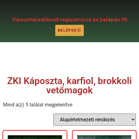
Viszonteladóknak regisztráció és belépés itt
BELÉPEK
ZKI Káposzta, karfiol, brokkoli
vetőmagok
Mind a(z) 5 találat megjelenítve