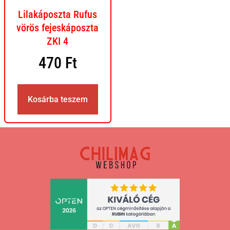
Lilakáposzta Rufus
vörös fejeskáposzta
ZKI 4
470
Ft
Kosárba teszem