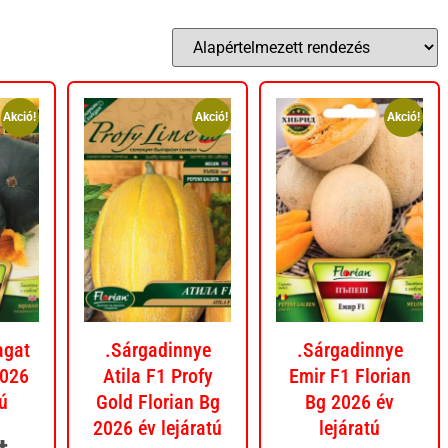
Akció!
Akció!
Akció!
agat
.Sárgadinnye
.Sárgadinnye
2026
Atila F1 Profy
Emir F1 Florian
tú
Gold Florian Bg
Bg 2026 év
2026 év lejáratú
lejáratú