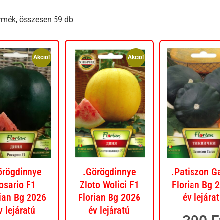
rmék, összesen 59 db
Akció!
Akció!
örögdinnye
.Görögdinnye
.Patiszon G
osario F1
Zloto Wolici F1
Florian Bg 
rian Bg 2026
Florian Bg 2026
év lejára
v lejáratú
év lejáratú