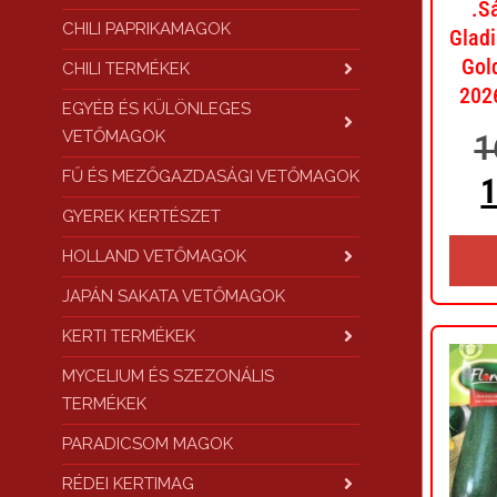
.S
CHILI PAPRIKAMAGOK
Gladi
Gol
CHILI TERMÉKEK
2026
EGYÉB ÉS KÜLÖNLEGES
VETŐMAGOK
1
FŰ ÉS MEZŐGAZDASÁGI VETŐMAGOK
GYEREK KERTÉSZET
HOLLAND VETŐMAGOK
JAPÁN SAKATA VETŐMAGOK
KERTI TERMÉKEK
MYCELIUM ÉS SZEZONÁLIS
TERMÉKEK
PARADICSOM MAGOK
RÉDEI KERTIMAG