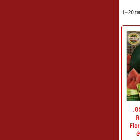
1–20 te
.G
R
Flo
é