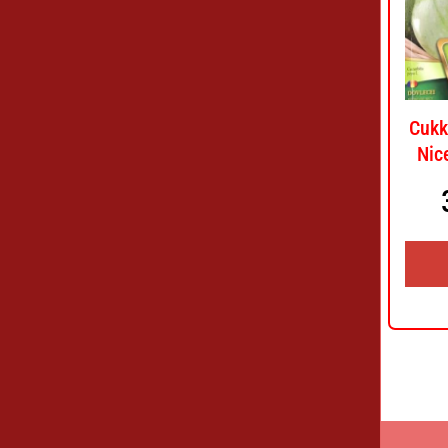
Cukk
Nic