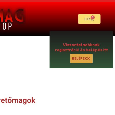
0
0
Ft
Viszonteladóknak
regisztráció és belépés itt
BELÉPEK
 vetőmagok