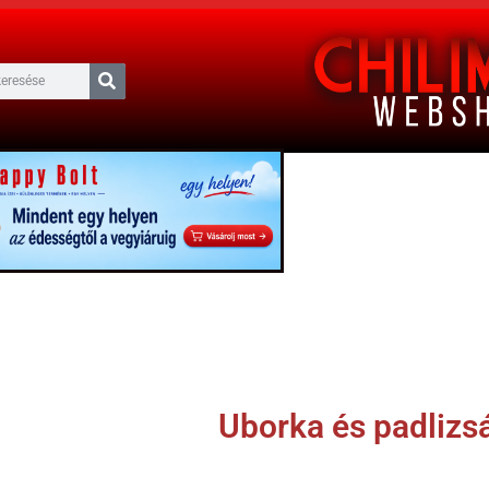
Uborka és padliz