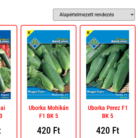
ai
Uborka Mohikán
Uborka Perez F1
3
F1 BK 5
BK 5
t
420
Ft
420
Ft