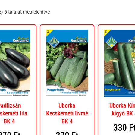
) 5 találat megjelenítve
adlizsán
Uborka
Uborka Kín
skeméti lila
Kecskeméti livmé
kígyó BK 
BK 4
BK 4
330
F