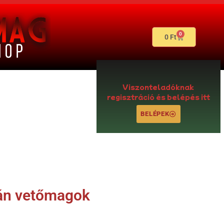
0
0
Ft
Viszonteladóknak
regisztráció és belépés itt
BELÉPEK
sán vetőmagok