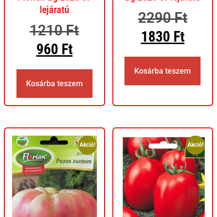
lejáratú
2290
Ft
1210
Ft
1830
Ft
960
Ft
Kosárba teszem
Kosárba teszem
Akció!
Akció!