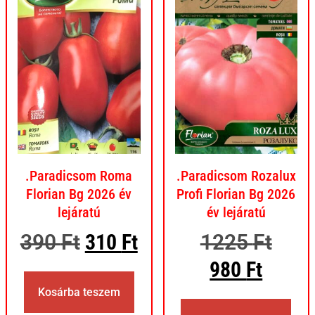
.Paradicsom Roma
.Paradicsom Rozalux
Florian Bg 2026 év
Profi Florian Bg 2026
lejáratú
év lejáratú
390
Ft
310
Ft
1225
Ft
980
Ft
Kosárba teszem