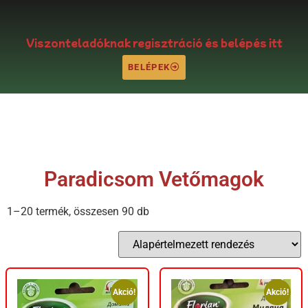
Viszonteladóknak regisztráció és belépés itt
BELÉPEK
Paradicsom Vetőmagok
1–20 termék, összesen 90 db
Akció!
Akció!