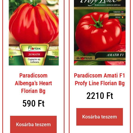
Paradicsom
Paradicsom Amati F1
Albenga’s Heart
Profy Line Florian Bg
Florian Bg
2210
Ft
590
Ft
Kosárba teszem
Kosárba teszem