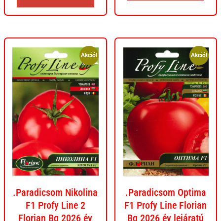
Akció!
Akció!
.Paradicsom Nikolina
.Paradicsom Optima
F1 Profy Line 2
F1 Profy Line Florian
Florian Bg 2026 év
Bg 2026 év lejáratú