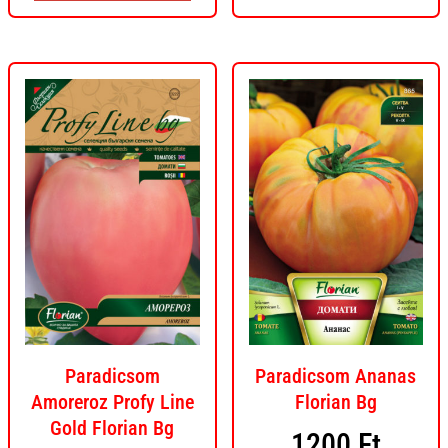
Paradicsom
Paradicsom Ananas
Amoreroz Profy Line
Florian Bg
Gold Florian Bg
1200
Ft