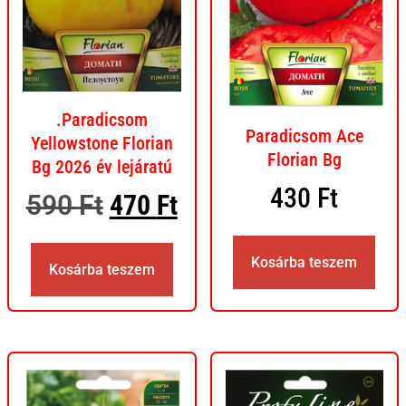
.Paradicsom
Paradicsom Ace
Yellowstone Florian
Florian Bg
Bg 2026 év lejáratú
430
Ft
590
Ft
470
Ft
Kosárba teszem
Kosárba teszem