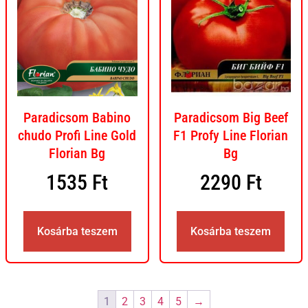
Paradicsom Babino
Paradicsom Big Beef
chudo Profi Line Gold
F1 Profy Line Florian
Florian Bg
Bg
1535
Ft
2290
Ft
Kosárba teszem
Kosárba teszem
1
2
3
4
5
→