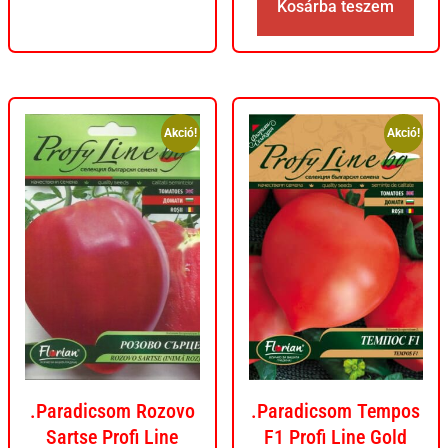
Kosárba teszem
Akció!
Akció!
.Paradicsom Rozovo
.Paradicsom Tempos
Sartse Profi Line
F1 Profi Line Gold