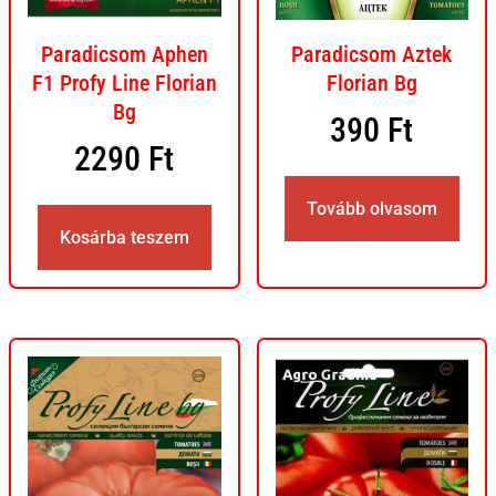
Paradicsom Aphen
Paradicsom Aztek
F1 Profy Line Florian
Florian Bg
Bg
390
Ft
2290
Ft
Tovább olvasom
Kosárba teszem