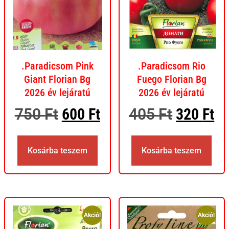
.Paradicsom Pink
.Paradicsom Rio
Giant Florian Bg
Fuego Florian Bg
2026 év lejáratú
2026 év lejáratú
750
Ft
600
Ft
405
Ft
320
Ft
Kosárba teszem
Kosárba teszem
Akció!
Akció!