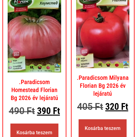
.Paradicsom Milyana
.Paradicsom
Florian Bg 2026 év
Homestead Florian
lejáratú
Bg 2026 év lejáratú
405
Ft
320
Ft
490
Ft
390
Ft
Kosárba teszem
Kosárba teszem