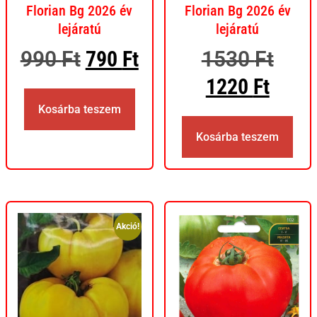
Florian Bg 2026 év
Florian Bg 2026 év
lejáratú
lejáratú
990
Ft
790
Ft
1530
Ft
1220
Ft
Kosárba teszem
Kosárba teszem
Akció!