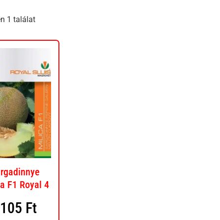
 1 találat
rgadinnye
ca F1 Royal 4
1105
Ft