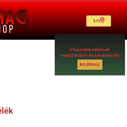
0
0
Ft
Viszonteladóknak
regisztráció és belépés itt
BELÉPEK
élék