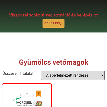
Viszonteladóknak regisztráció és belépés itt
BELÉPEK
Gyümölcs vetőmagok
Összesen 1 találat