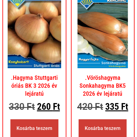
.Hagyma Stuttgarti
.Vöröshagyma
óriás BK 3 2026 év
Sonkahagyma BK5
lejáratú
2026 év lejáratú
330
Ft
260
Ft
420
Ft
335
Ft
Kosárba teszem
Kosárba teszem