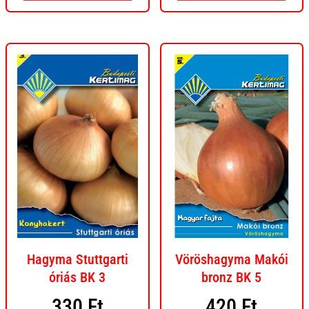
Hagyma Stuttgarti
Vöröshagyma Makói
óriás BK 3
bronz BK 5
330
Ft
420
Ft