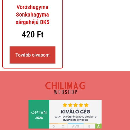
Vöröshagyma
Sonkahagyma
sárgahéjú BK5
420
Ft
Tovább olvasom