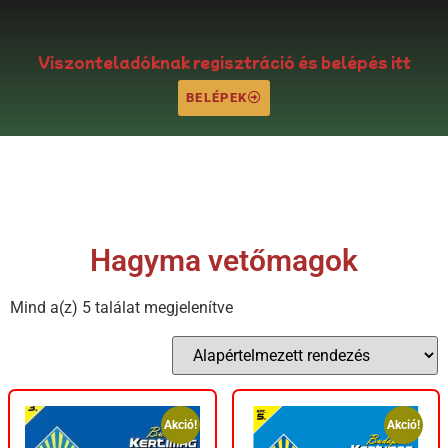
Viszonteladóknak regisztráció és belépés itt
BELÉPEK
Hagyma vetőmagok
Mind a(z) 5 találat megjelenítve
Akció!
Akció!