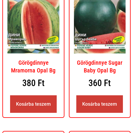
Görögdinnye
Görögdinnye Sugar
Mramorna Opal Bg
Baby Opal Bg
380
Ft
360
Ft
Kosárba teszem
Kosárba teszem