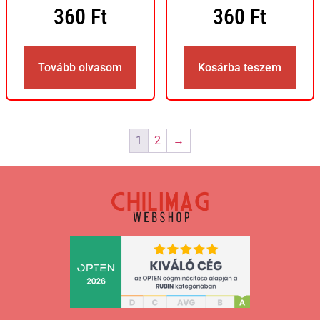
360
Ft
360
Ft
Tovább olvasom
Kosárba teszem
1
2
→