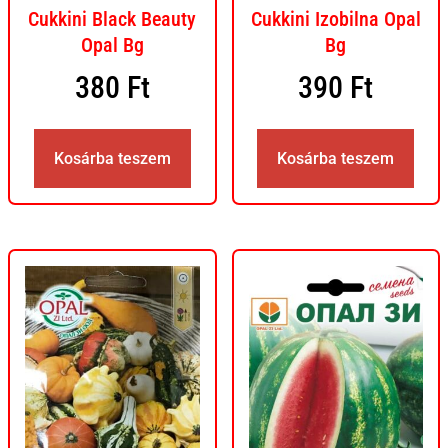
Cukkini Black Beauty
Cukkini Izobilna Opal
Opal Bg
Bg
380
Ft
390
Ft
Kosárba teszem
Kosárba teszem