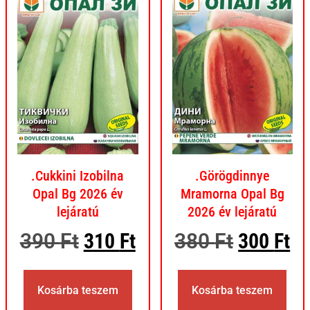
.Cukkini Izobilna
.Görögdinnye
Opal Bg 2026 év
Mramorna Opal Bg
lejáratú
2026 év lejáratú
390
Ft
310
Ft
380
Ft
300
Ft
Kosárba teszem
Kosárba teszem