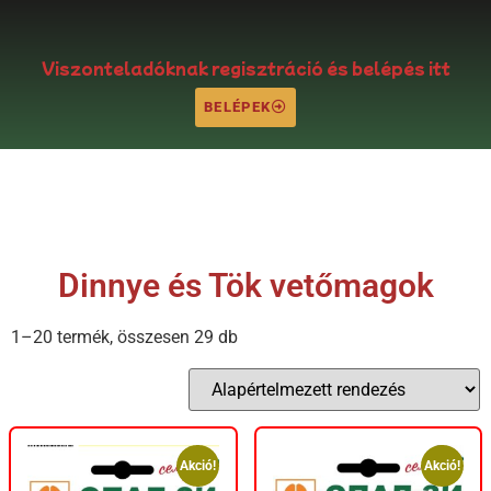
Viszonteladóknak regisztráció és belépés itt
BELÉPEK
Dinnye és Tök vetőmagok
1–20 termék, összesen 29 db
Akció!
Akció!