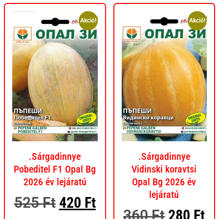
Akció!
Akció!
.Sárgadinnye
.Sárgadinnye
Pobeditel F1 Opal Bg
Vidinski koravtsi
2026 év lejáratú
Opal Bg 2026 év
lejáratú
525
Ft
420
Ft
360
Ft
280
Ft