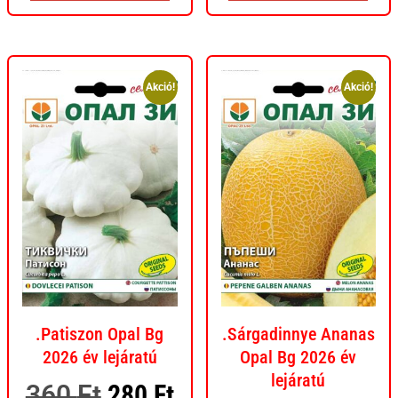
Akció!
Akció!
.Patiszon Opal Bg
.Sárgadinnye Ananas
2026 év lejáratú
Opal Bg 2026 év
lejáratú
360
Ft
280
Ft