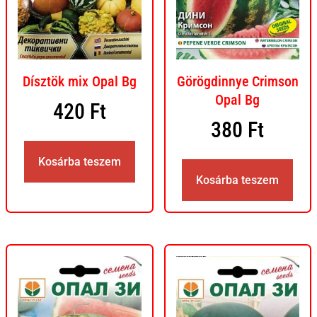
Dísztök mix Opal Bg
Görögdinnye Crimson
Opal Bg
420
Ft
380
Ft
Kosárba teszem
Kosárba teszem