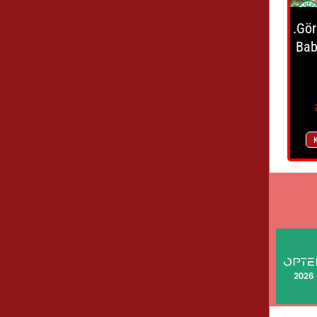
.Gö
Bab