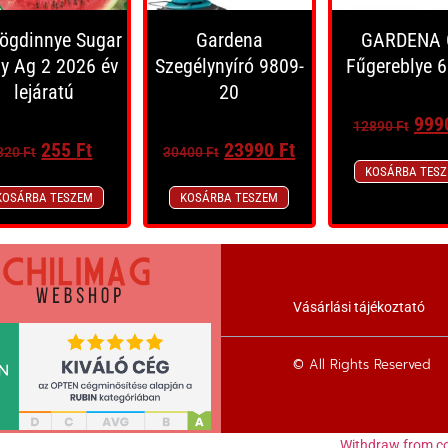
rögdinnye Sugar
Gardena
GARDENA 
y Ag 2 2026 év
Szegélynyíró 9809-
Fűgereblye 
lejáratú
20
999
12890
Ft
255
Ft
23990
Ft
320
Ft
30400
Ft
KOSÁRBA TES
KOSÁRBA TESZEM
KOSÁRBA TESZEM
Vásárlási tájékoztató
© All Rights Reserved
Withdraw from co