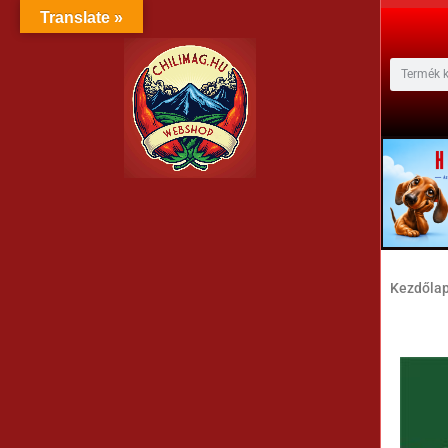
Translate »
Kezdőla