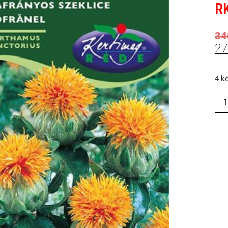
RK
3
2
4 k