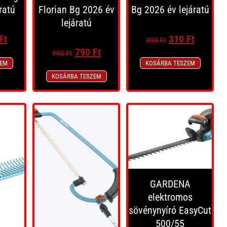
ratú
Florian Bg 2026 év
Bg 2026 év lejáratú
lejáratú
Ft
310
Ft
390
Ft
790
Ft
990
Ft
ZEM
KOSÁRBA TESZEM
KOSÁRBA TESZEM
GARDENA
elektromos
sövénynyíró EasyCut
500/55