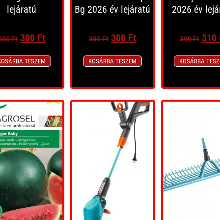
lejáratú
Bg 2026 év lejáratú
2026 év lejá
300
Ft
300
Ft
310
380
Ft
380
Ft
390
Ft
KOSÁRBA TESZEM
KOSÁRBA TESZEM
KOSÁRBA TES