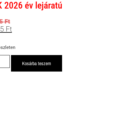
 2026 év lejáratú
45
Ft
75
Ft
észleten
Kosárba teszem