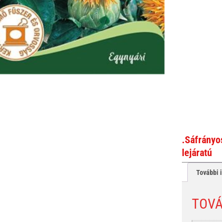
.Sáfrányo
lejáratú
További 
TOVÁ