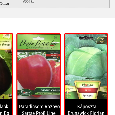
0.009 kg
Tömeg
lack
.Paradicsom Rozovo
.Káposzta
an Bg
Sartse Profi Line
Brunswick Florian