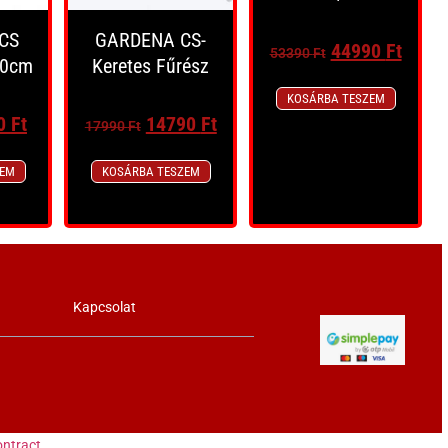
CS
GARDENA CS-
44990
Ft
53390
Ft
60cm
Keretes Fűrész
KOSÁRBA TESZEM
0
Ft
14790
Ft
17990
Ft
ZEM
KOSÁRBA TESZEM
Kapcsolat
ntract