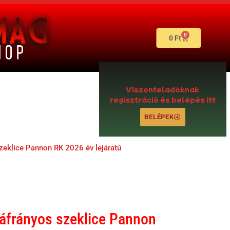
0
0
Ft
Viszonteladóknak
regisztráció és belépés itt
BELÉPEK
zeklice Pannon RK 2026 év lejáratú
áfrányos szeklice Pannon