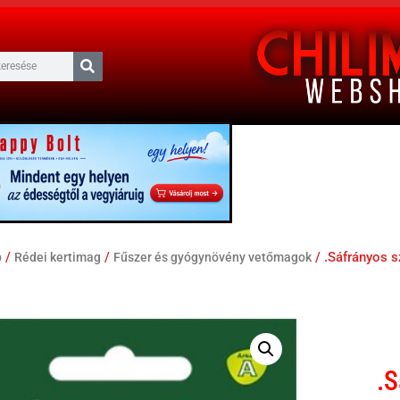
/
/
/ .Sáfrányos s
p
Rédei kertimag
Fűszer és gyógynövény vetőmagok
.S