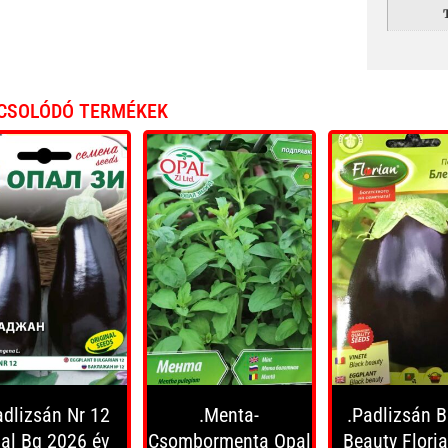
CSOLÓDÓ TERMÉKEK
adlizsán Nr 12
.Menta-
.Padlizsán B
al Bg 2026 év
Csombormenta Opal
Beauty Flori